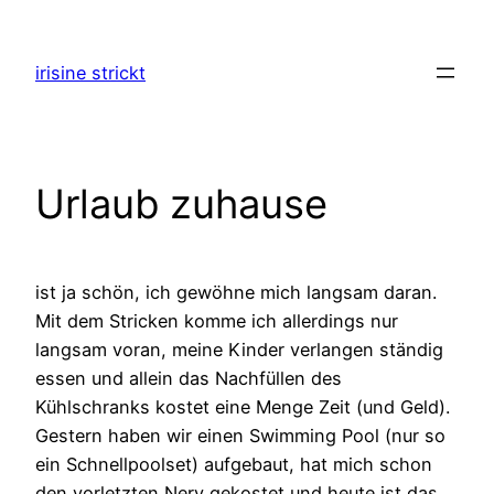
Zum
Inhalt
irisine strickt
springen
Urlaub zuhause
ist ja schön, ich gewöhne mich langsam daran.
Mit dem Stricken komme ich allerdings nur
langsam voran, meine Kinder verlangen ständig
essen und allein das Nachfüllen des
Kühlschranks kostet eine Menge Zeit (und Geld).
Gestern haben wir einen Swimming Pool (nur so
ein Schnellpoolset) aufgebaut, hat mich schon
den vorletzten Nerv gekostet und heute ist das