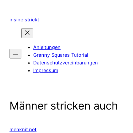
Zum
Inhalt
irisine strickt
springen
Anleitungen
Granny Squares Tutorial
Datenschutzvereinbarungen
Impressum
Männer stricken auch
menknit.net