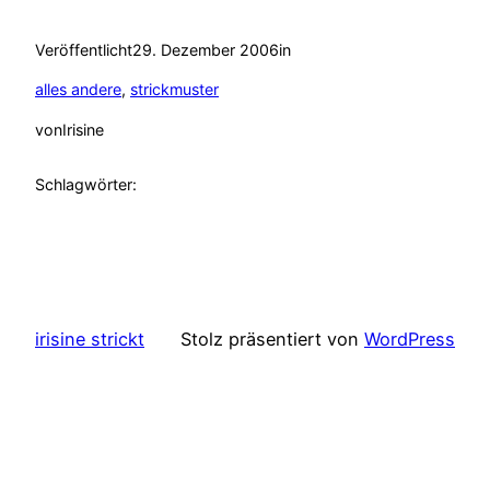
Veröffentlicht
29. Dezember 2006
in
alles andere
, 
strickmuster
von
Irisine
Schlagwörter:
irisine strickt
Stolz präsentiert von
WordPress