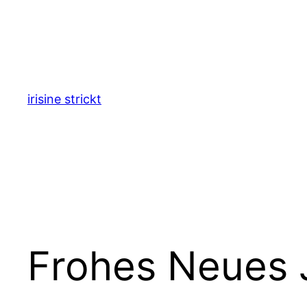
Zum
Inhalt
springen
irisine strickt
Frohes Neues 