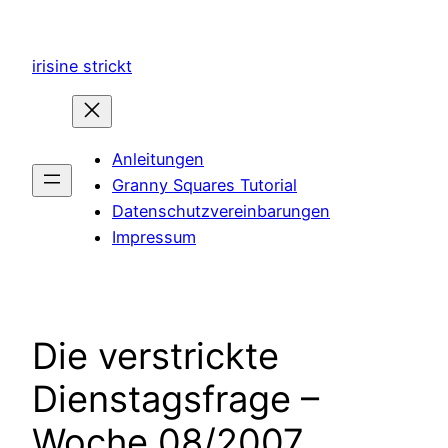
Zum
Inhalt
irisine strickt
springen
Anleitungen
Granny Squares Tutorial
Datenschutzvereinbarungen
Impressum
Die verstrickte
Dienstagsfrage –
Woche 08/2007