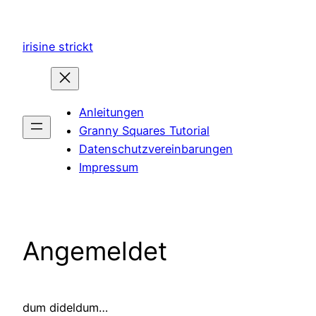
Zum
Inhalt
irisine strickt
springen
Anleitungen
Granny Squares Tutorial
Datenschutzvereinbarungen
Impressum
Angemeldet
dum dideldum…