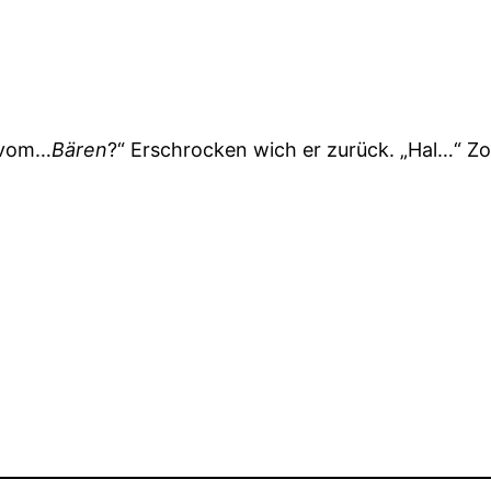
e…vom…
Bären
?“ Erschrocken wich er zurück. „Hal…“ Zo