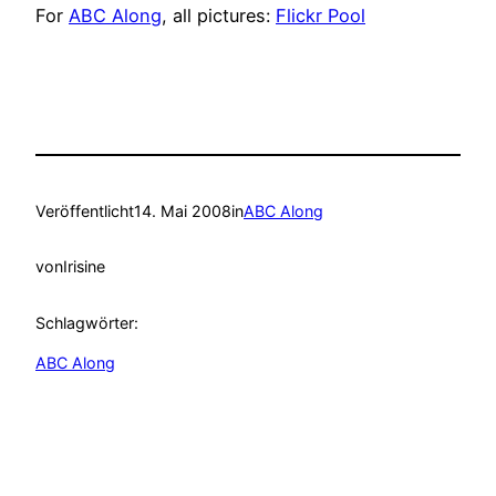
For
ABC Along
, all pictures:
Flickr Pool
Veröffentlicht
14. Mai 2008
in
ABC Along
von
Irisine
Schlagwörter:
ABC Along