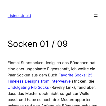
Zum
Inhalt
irisine strickt
springen
Socken 01 / 09
Einmal Stinosocken, lediglich das Bündchen hat
eine eher ungeplante Eigenschaft, ich wollte ein
Paar Socken aus dem Buch
Favorite Socks: 25
Timeless Designs from Interweave
stricken, die
Undulgating Rib Socks
(Ravelry Link), fand aber,
dass das Muster doch nicht so gut zur Wolle
passt und habe es nach drei Musterrapporten
gelassen und den Anfang als Bündchen behalten.