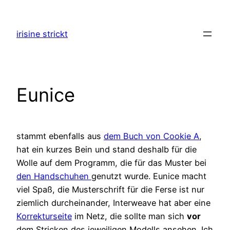
Zum
Inhalt
irisine strickt
springen
Eunice
stammt ebenfalls aus
dem Buch von Cookie A
,
hat ein kurzes Bein und stand deshalb für die
Wolle auf dem Programm, die für das Muster bei
den Handschuhen
genutzt wurde. Eunice macht
viel Spaß, die Musterschrift für die Ferse ist nur
ziemlich durcheinander, Interweave hat aber eine
Korrekturseite
im Netz, die sollte man sich
vor
dem Stricken des jeweiligen Modells ansehen. Ich