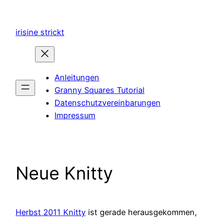
Zum
Inhalt
irisine strickt
springen
Anleitungen
Granny Squares Tutorial
Datenschutzvereinbarungen
Impressum
Neue Knitty
Herbst 2011 Knitty
ist gerade herausgekommen,