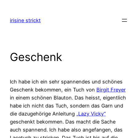
Zum
Inhalt
irisine strickt
springen
Geschenk
Ich habe ich ein sehr spannendes und schönes
Geschenk bekommen, ein Tuch von
Birgit Freyer
in einem schönen Blauton. Das heisst, eigentlich
habe ich nicht das Tuch, sondern das Garn und
die dazugehörige Anleitung
„Lazy Vicky“
geschenkt bekommen. Das macht die Sache
auch spannend. Ich habe also angefangen, das
Lacetuch zu stricken. Das Tuch ist bis auf die