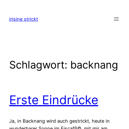
Zum
Inhalt
irisine strickt
springen
Schlagwort:
backnang
Erste Eindrücke
Ja, in Backnang wird auch gestrickt, heute in
wunderbarer Sonne im Eiscafß©, mit mir am