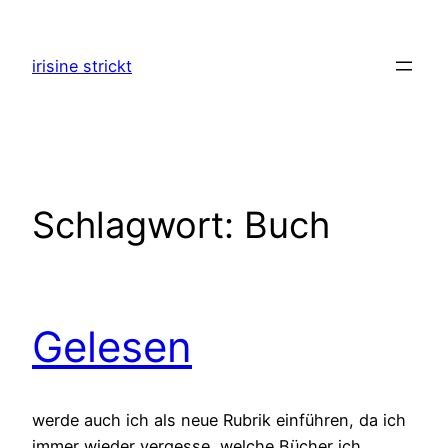
Zum
Inhalt
irisine strickt
springen
Schlagwort:
Buch
Gelesen
werde auch ich als neue Rubrik einführen, da ich
immer wieder vergesse, welche Bücher ich