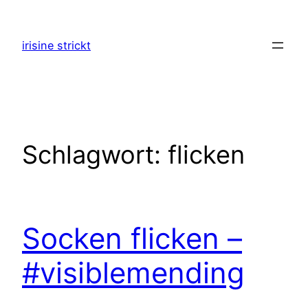
Zum
Inhalt
irisine strickt
springen
Schlagwort:
flicken
Socken flicken –
#visiblemending