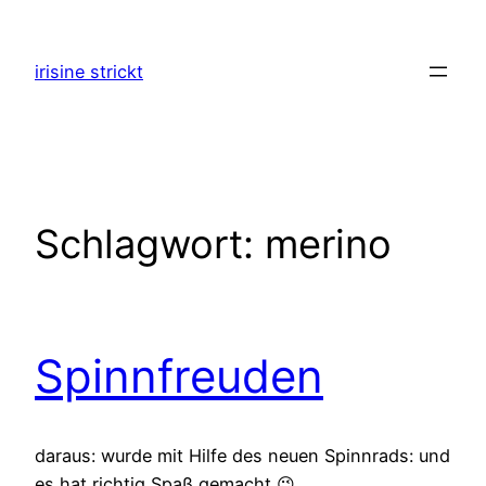
Zum
Inhalt
irisine strickt
springen
Schlagwort:
merino
Spinnfreuden
daraus: wurde mit Hilfe des neuen Spinnrads: und
es hat richtig Spaß gemacht 😉