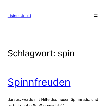
Zum
Inhalt
irisine strickt
springen
Schlagwort:
spin
Spinnfreuden
daraus: wurde mit Hilfe des neuen Spinnrads: und
es hat richtig Spaß gemacht 😉