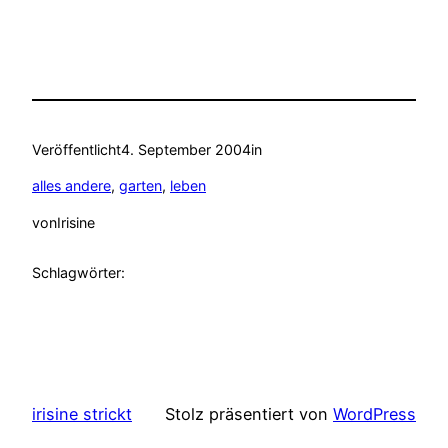
Veröffentlicht
4. September 2004
in
alles andere
, 
garten
, 
leben
von
Irisine
Schlagwörter:
irisine strickt
Stolz präsentiert von
WordPress