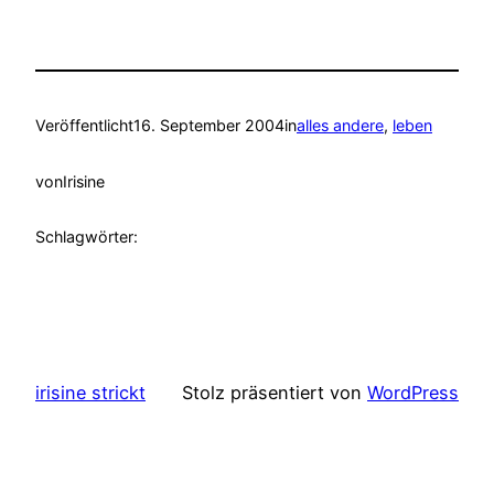
Veröffentlicht
16. September 2004
in
alles andere
, 
leben
von
Irisine
Schlagwörter:
irisine strickt
Stolz präsentiert von
WordPress