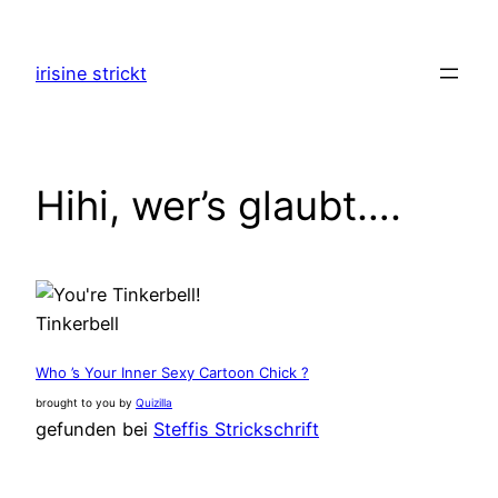
Zum
Inhalt
irisine strickt
springen
Hihi, wer’s glaubt….
Tinkerbell
Who ’s Your Inner Sexy Cartoon Chick ?
brought to you by
Quizilla
gefunden bei
Steffis Strickschrift