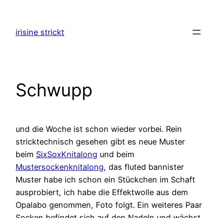
Zum
Inhalt
irisine strickt
springen
Schwupp
und die Woche ist schon wieder vorbei. Rein
stricktechnisch gesehen gibt es neue Muster
beim
SixSoxKnitalong
und beim
Mustersockenknitalong
, das fluted bannister
Muster habe ich schon ein Stückchen im Schaft
ausprobiert, ich habe die Effektwolle aus dem
Opalabo genommen, Foto folgt. Ein weiteres Paar
Socken befindet sich auf den Nadeln und wächst