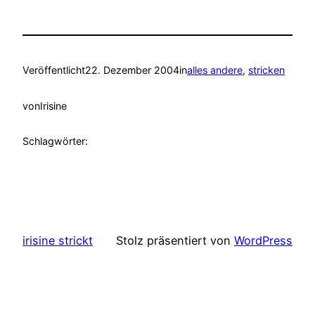
Veröffentlicht
22. Dezember 2004
in
alles andere
, 
stricken
von
Irisine
Schlagwörter:
irisine strickt
Stolz präsentiert von
WordPress