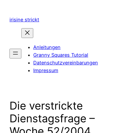
Zum
Inhalt
irisine strickt
springen
Anleitungen
Granny Squares Tutorial
Datenschutzvereinbarungen
Impressum
Die verstrickte
Dienstagsfrage –
Woche 52/2004