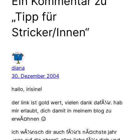
Ein Kommentar zu
„Tipp für
Stricker/Innen“
diana
30. Dezember 2004
hallo, irisine!
der link ist gold wert, vielen dank dafÃ¼r. hab
mir erlaubt, dich damit in meinem blog zu
erwÃ¤hnen 😉
ich wÃ¼nsch dir auch fÃ¼r’s nÃ¤chste jahr
„was auf die ohren“, alles liebe fÃ¼r dich und