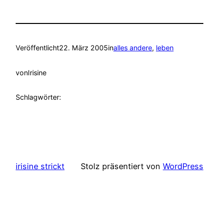
Veröffentlicht
22. März 2005
in
alles andere
, 
leben
von
Irisine
Schlagwörter:
irisine strickt
Stolz präsentiert von
WordPress