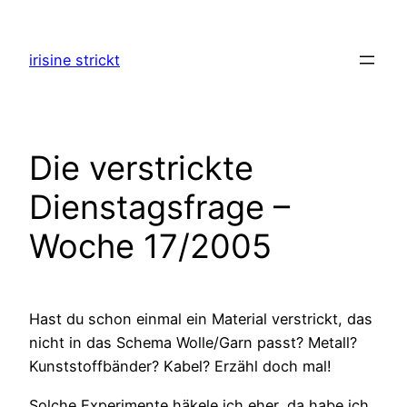
Zum
Inhalt
irisine strickt
springen
Die verstrickte
Dienstagsfrage –
Woche 17/2005
Hast du schon einmal ein Material verstrickt, das
nicht in das Schema Wolle/Garn passt? Metall?
Kunststoffbänder? Kabel? Erzähl doch mal!
Solche Experimente häkele ich eher, da habe ich