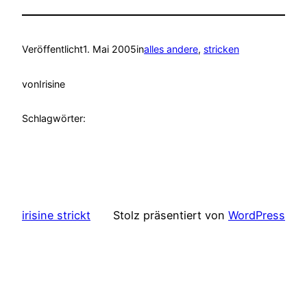
Veröffentlicht
1. Mai 2005
in
alles andere
, 
stricken
von
Irisine
Schlagwörter:
irisine strickt
Stolz präsentiert von
WordPress