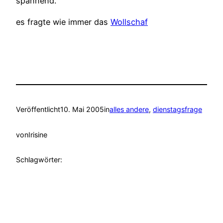
spannend.
es fragte wie immer das
Wollschaf
Veröffentlicht
10. Mai 2005
in
alles andere
, 
dienstagsfrage
von
Irisine
Schlagwörter: