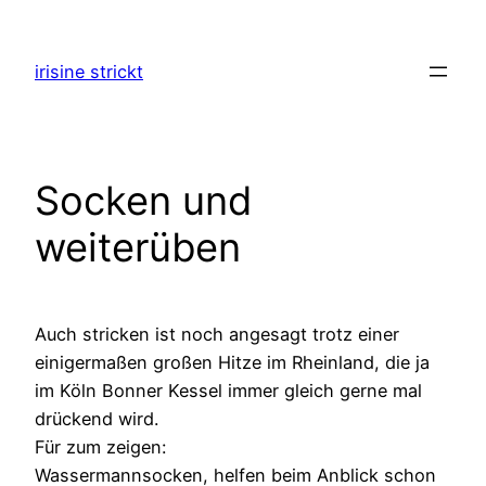
Zum
Inhalt
irisine strickt
springen
Socken und
weiterüben
Auch stricken ist noch angesagt trotz einer
einigermaßen großen Hitze im Rheinland, die ja
im Köln Bonner Kessel immer gleich gerne mal
drückend wird.
Für zum zeigen:
Wassermannsocken, helfen beim Anblick schon