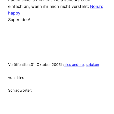
einfach an, wenn ihr mich nicht versteht:
Nona’s
happy
Super Idee!
Veröffentlicht
31. Oktober 2005
in
alles andere
, 
stricken
von
Irisine
Schlagwörter: