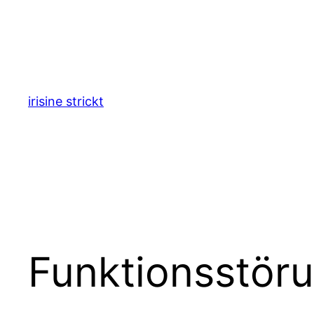
Zum
Inhalt
springen
irisine strickt
Funktionsstör