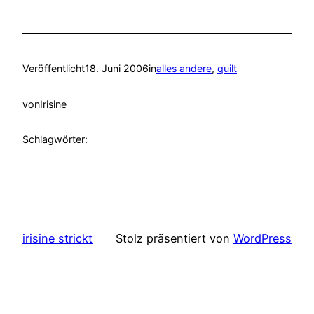
Veröffentlicht
18. Juni 2006
in
alles andere
, 
quilt
von
Irisine
Schlagwörter:
irisine strickt
Stolz präsentiert von
WordPress