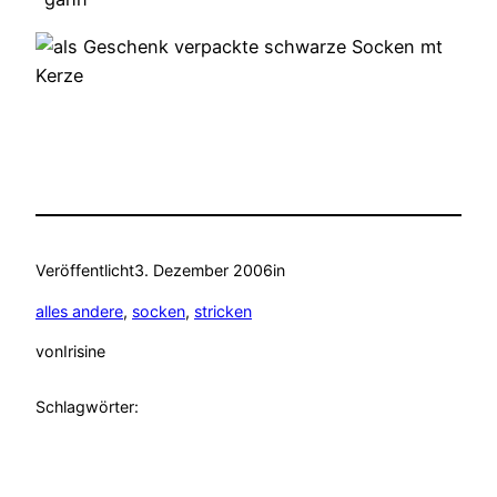
Veröffentlicht
3. Dezember 2006
in
alles andere
, 
socken
, 
stricken
von
Irisine
Schlagwörter: