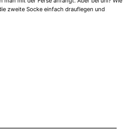
nn man mit der Ferse anfängt. Aber bei uni? Wie
ie zweite Socke einfach drauflegen und