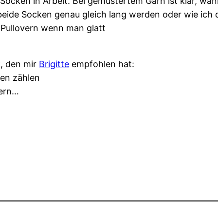
e Socken in Arbeit. Bei gemustertem Garn ist klar, wa
eide Socken genau gleich lang werden oder wie ich d
 Pullovern wenn man glatt
k, den mir
Brigitte
empfohlen hat:
vern…