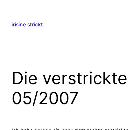
Zum
Inhalt
springen
irisine strickt
Die verstrickt
05/2007