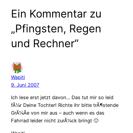
Ein Kommentar zu
„Pfingsten, Regen
und Rechner“
Wapiti
9. Juni 2007
Ich lese erst jetzt davon… Das tut mir so leid
fÃ¼r Deine Tochter! Richte ihr bitte trÃ¶stende
GrÃ¼Ãe von mir aus – auch wenn es das
Fahrrad leider nicht zurÃ¼ck bringt 🙁