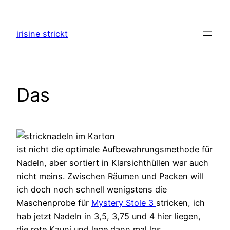
Zum
Inhalt
irisine strickt
springen
Das
ist nicht die optimale Aufbewahrungsmethode für
Nadeln, aber sortiert in Klarsichthüllen war auch
nicht meins. Zwischen Räumen und Packen will
ich doch noch schnell wenigstens die
Maschenprobe für
Mystery Stole 3
stricken, ich
hab jetzt Nadeln in 3,5, 3,75 und 4 hier liegen,
die rote Kauni und lege dann mal los.