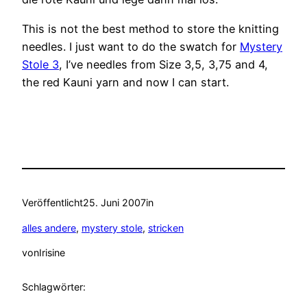
This is not the best method to store the knitting
needles. I just want to do the swatch for
Mystery
Stole 3
, I’ve needles from Size 3,5, 3,75 and 4,
the red Kauni yarn and now I can start.
Veröffentlicht
25. Juni 2007
in
alles andere
, 
mystery stole
, 
stricken
von
Irisine
Schlagwörter: