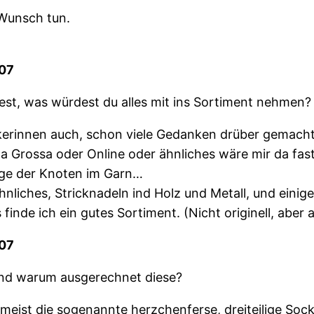
 Wunsch tun.
007
st, was würdest du alles mit ins Sortiment nehmen?
ickerinnen auch, schon viele Gedanken drüber gemacht
na Grossa oder Online oder ähnliches wäre mir da fas
nge der Knoten im Garn…
nliches, Stricknadeln ind Holz und Metall, und einig
inde ich ein gutes Sortiment. (Nicht originell, aber 
007
und warum ausgerechnet diese?
meist die sogenannte herzchenferse, dreiteilige Soc