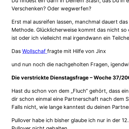
Du findest ein Garn in Deinem Stash, das Du i
Verschenken? Oder wegwerfen?
Erst mal ausreifen lassen, manchmal dauert das
Methode. Glücklicherweise kommt das nicht so o
ist oder ich vielleicht mal irgendwann ein Teil
Das
Wollschaf
fragte mit Hilfe von Jinx
und nun noch die nachgeholten Fragen, igendwie
Die verstrickte Dienstagsfrage – Woche 37/2
Hast du schon von dem „Fluch“ gehört, dass eine
dir schon einmal eine Partnerschaft nach dem S
Falls nicht, wie lange kanntest du deinen Partne
Pullover habe ich bisher glaube ich nur in der 
Pullover nicht gehalten…