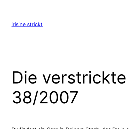
Zum
Inhalt
springen
irisine strickt
Die verstrickt
38/2007