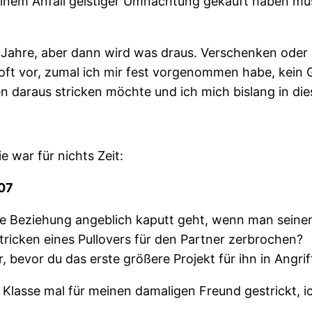
n einem Anfall geistiger Umnachtung gekauft haben m
 Jahre, aber dann wird was draus. Verschenken oder 
ft vor, zumal ich mir fest vorgenommen habe, kein G
chen daraus stricken möchte und ich mich bislang in d
 war für nichts Zeit:
007
 Beziehung angeblich kaputt geht, wenn man seinem P
tricken eines Pullovers für den Partner zerbrochen?
r, bevor du das erste größere Projekt für ihn in Ang
12. Klasse mal für meinen damaligen Freund gestrickt,