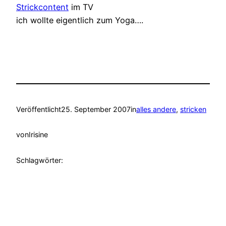
Strickcontent
im TV
ich wollte eigentlich zum Yoga….
Veröffentlicht
25. September 2007
in
alles andere
, 
stricken
von
Irisine
Schlagwörter: