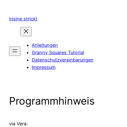
Zum
Inhalt
irisine strickt
springen
Anleitungen
Granny Squares Tutorial
Datenschutzvereinbarungen
Impressum
Programmhinweis
via Vera: