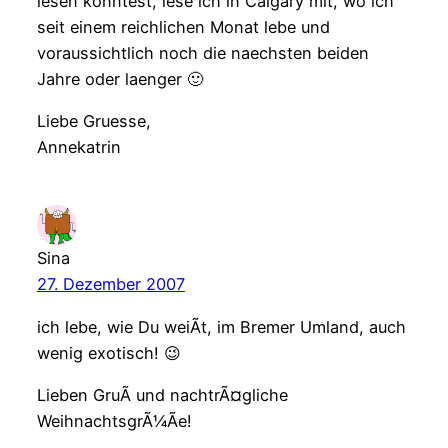
lesen konntest, lese ich in Calgary mit, wo ich
seit einem reichlichen Monat lebe und
voraussichtlich noch die naechsten beiden
Jahre oder laenger 🙂
Liebe Gruesse,
Annekatrin
Sina
27. Dezember 2007
ich lebe, wie Du weiÃt, im Bremer Umland, auch
wenig exotisch! 😉
Lieben GruÃ und nachtrÃ¤gliche
WeihnachtsgrÃ¼Ãe!