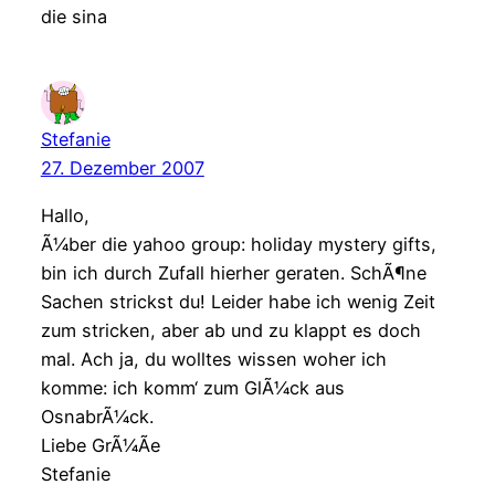
die sina
Stefanie
27. Dezember 2007
Hallo,
Ã¼ber die yahoo group: holiday mystery gifts,
bin ich durch Zufall hierher geraten. SchÃ¶ne
Sachen strickst du! Leider habe ich wenig Zeit
zum stricken, aber ab und zu klappt es doch
mal. Ach ja, du wolltes wissen woher ich
komme: ich komm‘ zum GlÃ¼ck aus
OsnabrÃ¼ck.
Liebe GrÃ¼Ãe
Stefanie