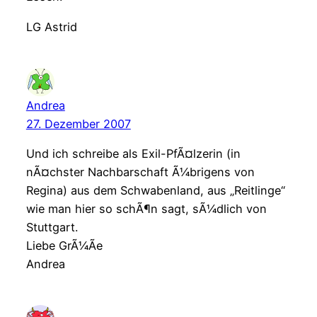
LG Astrid
Andrea
27. Dezember 2007
Und ich schreibe als Exil-PfÃ¤lzerin (in
nÃ¤chster Nachbarschaft Ã¼brigens von
Regina) aus dem Schwabenland, aus „Reitlinge“
wie man hier so schÃ¶n sagt, sÃ¼dlich von
Stuttgart.
Liebe GrÃ¼Ãe
Andrea