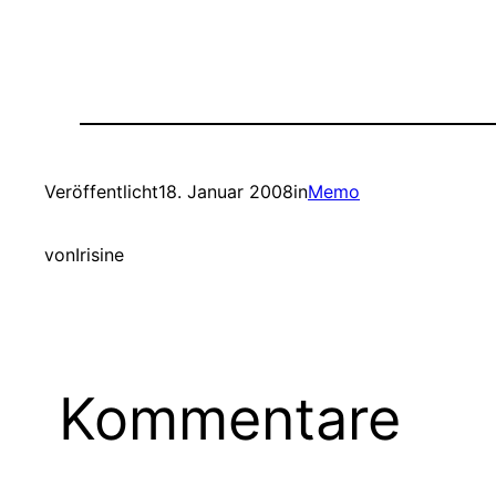
Veröffentlicht
18. Januar 2008
in
Memo
von
Irisine
Kommentare