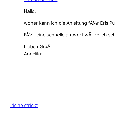
Hallo,
woher kann ich die Anleitung fÃ¼r Eris P
FÃ¼r eine schnelle antwort wÃ¤re ich se
Lieben GruÃ
Angelika
irisine strickt