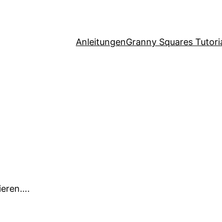
Anleitungen
Granny Squares Tutori
ieren….