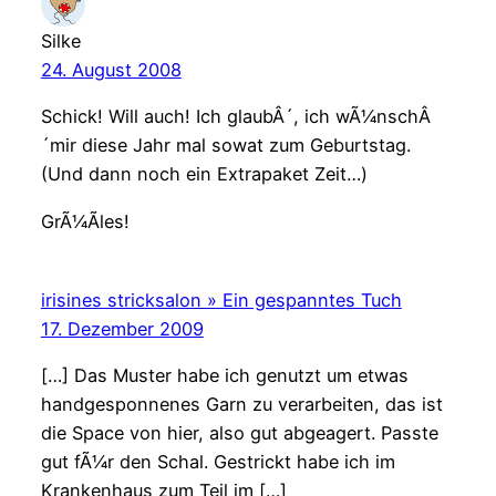
Silke
24. August 2008
Schick! Will auch! Ich glaubÂ´, ich wÃ¼nschÂ
´mir diese Jahr mal sowat zum Geburtstag.
(Und dann noch ein Extrapaket Zeit…)
GrÃ¼Ãles!
irisines stricksalon » Ein gespanntes Tuch
17. Dezember 2009
[…] Das Muster habe ich genutzt um etwas
handgesponnenes Garn zu verarbeiten, das ist
die Space von hier, also gut abgeagert. Passte
gut fÃ¼r den Schal. Gestrickt habe ich im
Krankenhaus zum Teil im […]