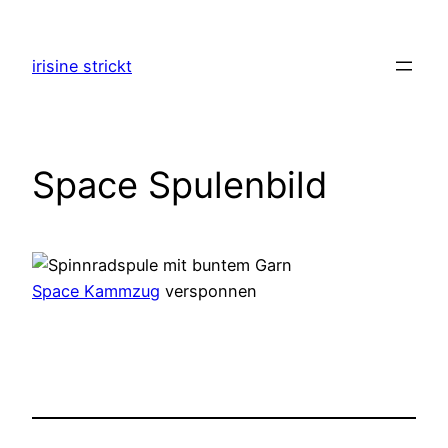
Zum
Inhalt
irisine strickt
springen
Space Spulenbild
Space Kammzug
versponnen