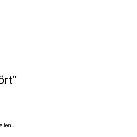
rt“
tellen…