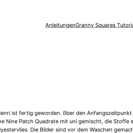
Anleitungen
Granny Squares Tutori
Henri ist fertig geworden. ßber den Anfangszeitpunkt
he Nine Patch Quadrate mit uni gemischt, die Stoffe 
olyestervlies. Die Bilder sind vor dem Waschen gemach