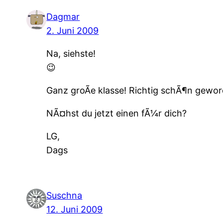
Dagmar
2. Juni 2009
Na, siehste!
😉
Ganz groÃe klasse! Richtig schÃ¶n gewor
NÃ¤hst du jetzt einen fÃ¼r dich?
LG,
Dags
Suschna
12. Juni 2009