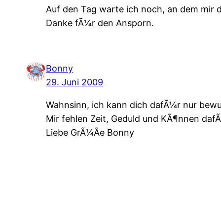
Auf den Tag warte ich noch, an dem mir d
Danke fÃ¼r den Ansporn.
Bonny
29. Juni 2009
Wahnsinn, ich kann dich dafÃ¼r nur bew
Mir fehlen Zeit, Geduld und KÃ¶nnen daf
Liebe GrÃ¼Ãe Bonny