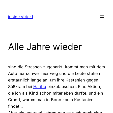
Zum
Inhalt
irisine strickt
springen
Alle Jahre wieder
sind die Strassen zugeparkt, kommt man mit dem
Auto nur schwer hier weg und die Leute stehen
erstaunlich lange an, um ihre Kastanien gegen
Süßkram bei
Haribo
einzutauschen. Eine Aktion,
die ich als Kind schon miterleben durfte, und ein
Grund, warum man in Bonn kaum Kastanien
findet…
Aber bis vor zwei Jahren gab es auch noch eine