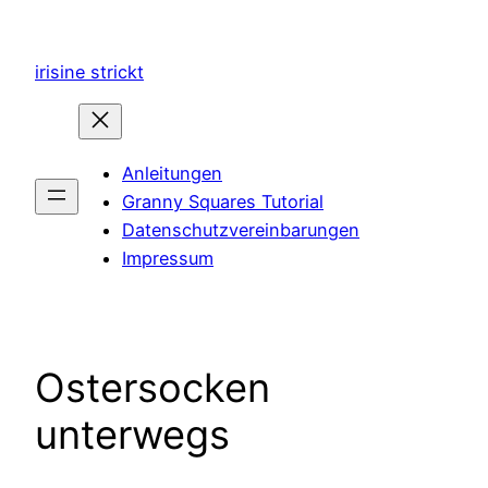
Zum
Inhalt
irisine strickt
springen
Anleitungen
Granny Squares Tutorial
Datenschutzvereinbarungen
Impressum
Ostersocken
unterwegs