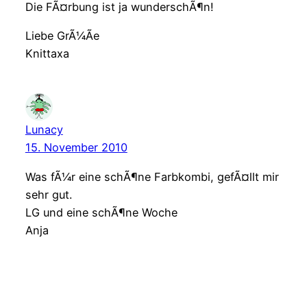
Die FÃ¤rbung ist ja wunderschÃ¶n!
Liebe GrÃ¼Ãe
Knittaxa
Lunacy
15. November 2010
Was fÃ¼r eine schÃ¶ne Farbkombi, gefÃ¤llt mir
sehr gut.
LG und eine schÃ¶ne Woche
Anja