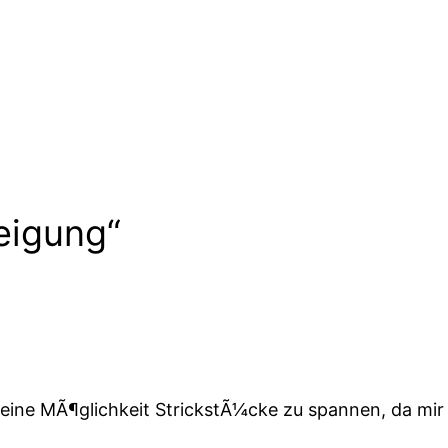
eigung“
 keine MÃ¶glichkeit StrickstÃ¼cke zu spannen, da mi