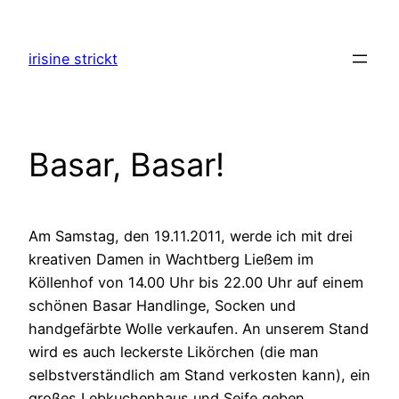
Zum
Inhalt
irisine strickt
springen
Basar, Basar!
Am Samstag, den 19.11.2011, werde ich mit drei
kreativen Damen in Wachtberg Ließem im
Köllenhof von 14.00 Uhr bis 22.00 Uhr auf einem
schönen Basar Handlinge, Socken und
handgefärbte Wolle verkaufen. An unserem Stand
wird es auch leckerste Likörchen (die man
selbstverständlich am Stand verkosten kann), ein
großes Lebkuchenhaus und Seife geben.