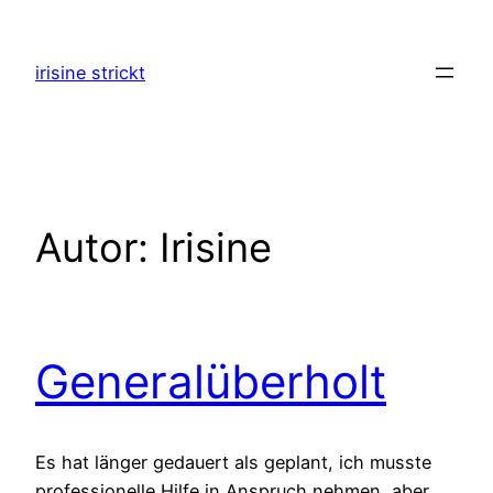
Zum
Inhalt
irisine strickt
springen
Autor:
Irisine
Generalüberholt
Es hat länger gedauert als geplant, ich musste
professionelle Hilfe in Anspruch nehmen, aber