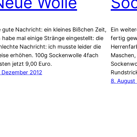
Neue Wolle
Soc
e gute Nachricht: ein kleines Bißchen Zeit,
Ein weite
h habe mal einige Stränge eingestellt: die
fertig ge
hlechte Nachricht: ich musste leider die
Herrenfar
eise erhöhen. 100g Sockenwolle 4fach
Maschen, 
sten jetzt 9,00 Euro.
Sockenwol
. Dezember 2012
Rundstric
8. August