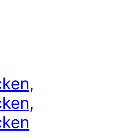
ken,
ken,
cken