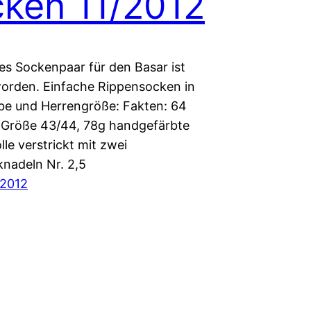
ken 11/2012
res Sockenpaar für den Basar ist
worden. Einfache Rippensocken in
be und Herrengröße: Fakten: 64
Größe 43/44, 78g handgefärbte
le verstrickt mit zwei
knadeln Nr. 2,5
 2012