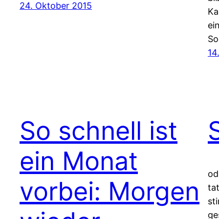
24. Oktober 2015
Ka
ei
So
14
So schnell ist
ein Monat
od
vorbei: Morgen
ta
st
ge