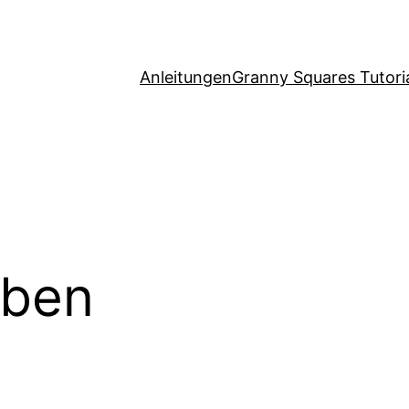
Anleitungen
Granny Squares Tutori
rben