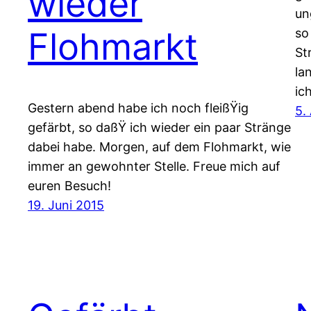
wieder
un
Flohmarkt
so
St
la
ic
Gestern abend habe ich noch fleißŸig
5.
gefärbt, so daßŸ ich wieder ein paar Stränge
dabei habe. Morgen, auf dem Flohmarkt, wie
immer an gewohnter Stelle. Freue mich auf
euren Besuch!
19. Juni 2015