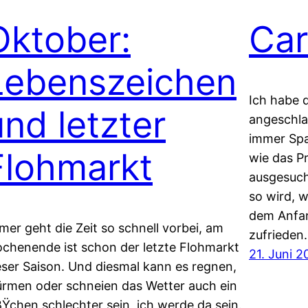
Oktober:
Car
Lebenszeichen
Ich habe 
und letzter
angeschla
immer Spa
Flohmarkt
wie das Pr
ausgesuch
so wird, w
dem Anfan
mer geht die Zeit so schnell vorbei, am
zufrieden.
chenende ist schon der letzte Flohmarkt
21. Juni 2
eser Saison. Und diesmal kann es regnen,
ürmen oder schneien das Wetter auch ein
ßŸchen schlechter sein, ich werde da sein.