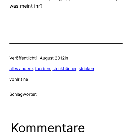
was meint ihr?
Veröffentlicht
1. August 2012
in
alles andere
, 
faerben
, 
strickbücher
, 
stricken
von
Irisine
Schlagwörter:
Kommentare