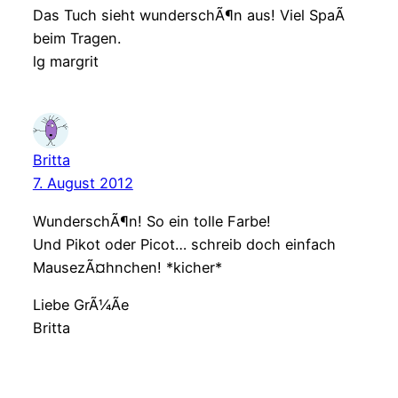
Das Tuch sieht wunderschÃ¶n aus! Viel SpaÃ
beim Tragen.
lg margrit
Britta
7. August 2012
WunderschÃ¶n! So ein tolle Farbe!
Und Pikot oder Picot… schreib doch einfach
MausezÃ¤hnchen! *kicher*
Liebe GrÃ¼Ãe
Britta